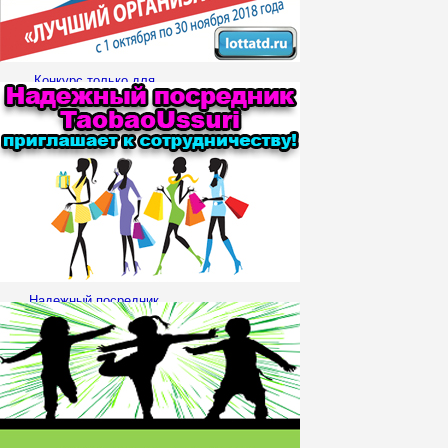
Конкурс только для
Организаторов СП от
производителя
Надежный посредник
TaobaoUssuri приглашает к
сотрудничеству!