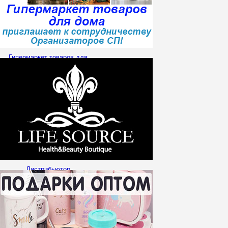
Гипермаркет товаров для
дома OPT-STUFF.RU
Дистрибьютор
французской компании
Pierre Fabre