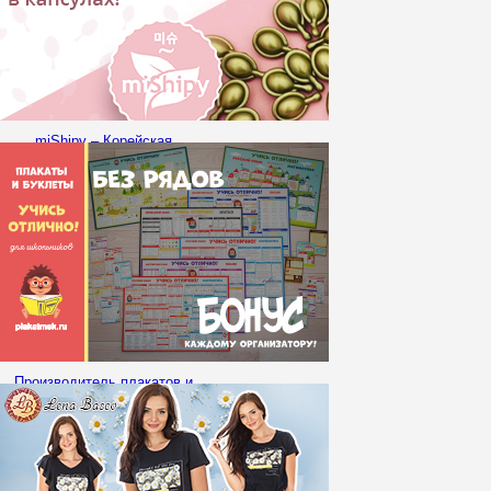
miShipy – Корейская
косметика для лица/тела/
волос в капсулах!
Производитель плакатов и
буклетов для
ШКОЛЬНИКОВ и
ДОШКОЛЬНИКОВ
@plakatmsk