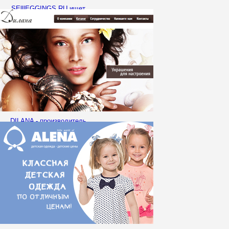
SElllEGGINGS.RU ищет
опытных Организаторов СП
для совместной работы!
DILANA - производитель
качественных и
востребованных
ювелирных изделий
приглашает к
сотрудничеству!