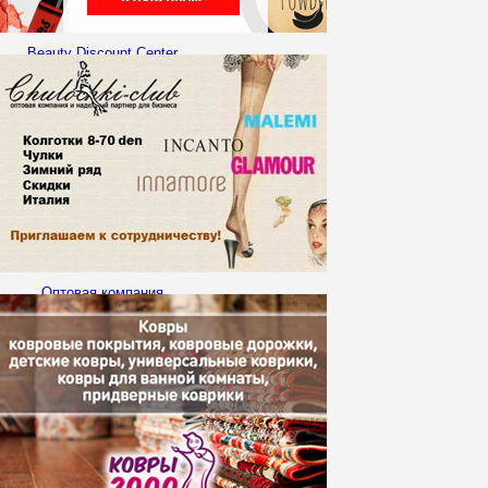
Beauty Discount Center
приглашает к
сотрудничеству
Организаторов
Совместных Покупок!
Оптовая компания
«Чулочки клаб»
приглашает к
сотрудничеству