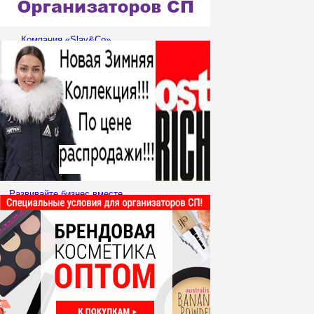
Компания «Slav&Co»
приглашает к
сотрудничеству
Организаторов
Совместных покупок!
Развивайте бизнес вместе
с OSTRICH