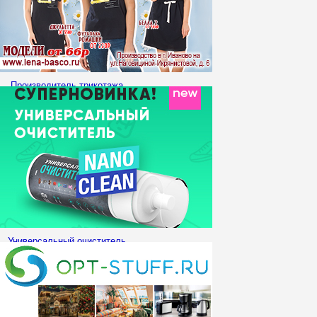
Производитель трикотажа
"Lena Basco" приглашает к
сотрудничеству!
Универсальный очиститель
NanoClean ищет
Организаторов СП