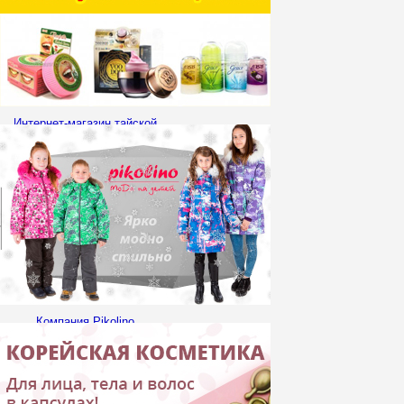
Интернет-магазин тайской
косметики «Тайская
Забота» приглашает к
сотрудничеству!
Компания Pikolino
приглашает к
сотрудничеству
Организаторов СП!